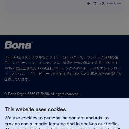
フルストーリー
Bona ABはサステナブルなファミリーカンパニーで、プレミアム床材の施
工、リノベーション、メンテナンス、修復のための製品を提供しています。
1919年に設立されたBona社はフローリングやタイル、レジリエントフロア
（リノリウム、ゴム、ビニールなど）を含むほとんどの床材のための製品を
提供しています。
© Bona Orgnr. 556017-6488. All rights reserved.
免責事項
、
プライバシーポリシー
This website uses cookies
We use cookies to personalise content and ads, to
日本代理店
provide social media features and to analyse our traffic.