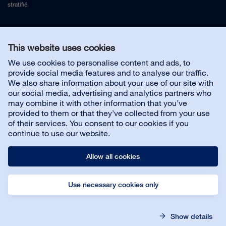
stratifié.
Mentions légales
et
Politique de confidentialité
This website uses cookies
We use cookies to personalise content and ads, to
Nous contacter
provide social media features and to analyse our traffic.
We also share information about your use of our site with
our social media, advertising and analytics partners who
may combine it with other information that you’ve
provided to them or that they’ve collected from your use
À propos de Bona
of their services. You consent to our cookies if you
continue to use our website.
Allow all cookies
Use necessary cookies only
© Bona AB
Mentions légales
Politique de confidentialité
Show details