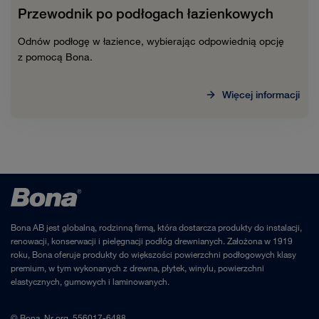
Przewodnik po podłogach łazienkowych
Odnów podłogę w łazience, wybierając odpowiednią opcję
z pomocą Bona.
Więcej informacji
Bona AB jest globalną, rodzinną firmą, która dostarcza produkty do instalacji,
renowacji, konserwacji i pielęgnacji podłóg drewnianych. Założona w 1919
roku, Bona oferuje produkty do większości powierzchni podłogowych klasy
premium, w tym wykonanych z drewna, płytek, winylu, powierzchni
elastycznych, gumowych i laminowanych.
© Bona, Nr org. 556017-6488