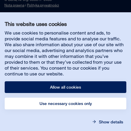
Nota prawna
i
Polityka prywatności
This website uses cookies
Skontaktuj się z nami
We use cookies to personalise content and ads, to
provide social media features and to analyse our traffic.
Customer service
We also share information about your use of our site with
our social media, advertising and analytics partners who
may combine it with other information that you’ve
O firmie
provided to them or that they’ve collected from your use
of their services. You consent to our cookies if you
continue to use our website.
Allow all cookies
Use necessary cookies only
© Bona AB
Nota prawna
Polityka prywatności
Show details