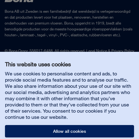
Bona AB uit Zweden is een familiebedrijf dat wereldwijd is vertegenwoordigd
en dat producten levert voor het plaatsen, renoveren, herstellen en
onderhouden van premium vloeren. Bona, opgericht in 1919, biedt alle
benodigde producten voor de meeste hoogwaardige vloeroppervlakken (zoals
houten-, laminaat-, tegel-, vinyl-, PVC-, elastische, rubbervloeren etc.).
© Bona Orgnr. 556017-6488. All rights reserved.
Legal Notice
&
Privacy Policy
This website uses cookies
Contact Nederland
We use cookies to personalise content and ads, to
provide social media features and to analyse our traffic.
We also share information about your use of our site with
Segmenten
our social media, advertising and analytics partners who
may combine it with other information that you’ve
provided to them or that they’ve collected from your use
Over ons
of their services. You consent to our cookies if you
continue to use our website.
Allow all cookies