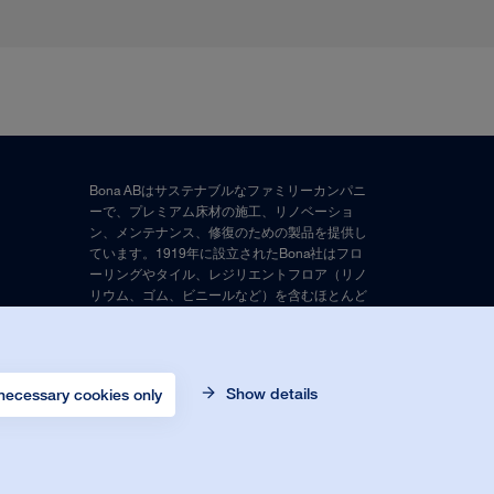
Bona ABはサステナブルなファミリーカンパニ
ーで、プレミアム床材の施工、リノベーショ
ン、メンテナンス、修復のための製品を提供し
ています。1919年に設立されたBona社はフロ
ーリングやタイル、レジリエントフロア（リノ
リウム、ゴム、ビニールなど）を含むほとんど
の床材のための製品を提供しています。
© Bona Orgnr. 556017-6488. All rights
Show details
reserved.
necessary cookies only
免責事項
、
プライバシーポリシー