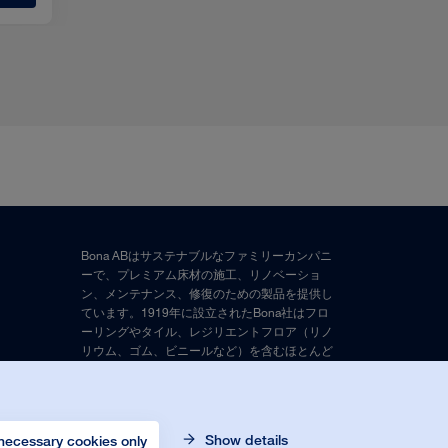
Bona ABはサステナブルなファミリーカンパニ
ーで、プレミアム床材の施工、リノベーショ
ン、メンテナンス、修復のための製品を提供し
ています。1919年に設立されたBona社はフロ
ーリングやタイル、レジリエントフロア（リノ
リウム、ゴム、ビニールなど）を含むほとんど
の床材のための製品を提供しています。
© Bona Orgnr. 556017-6488. All rights
Show details
reserved.
necessary cookies only