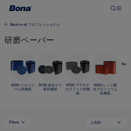
Back to all
プロフェッショナル
研磨ペーパー
Net A
8300 ジルコニ
8100 炭化ケイ
8700 プラチナ
8500 レッド酸
ウム研磨紙
素研磨紙
セラミック研磨
化アルミニウム
紙
研磨紙
Filters
人気順
リ
ス