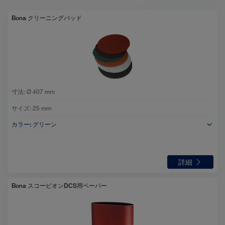
ト
view
Bona クリーニングパッド
selected
寸法:
Ø 407 mm
サイズ:
25 mm
カラー:
グリーン
詳細
Bona スコーピオンDCS用ペーパー