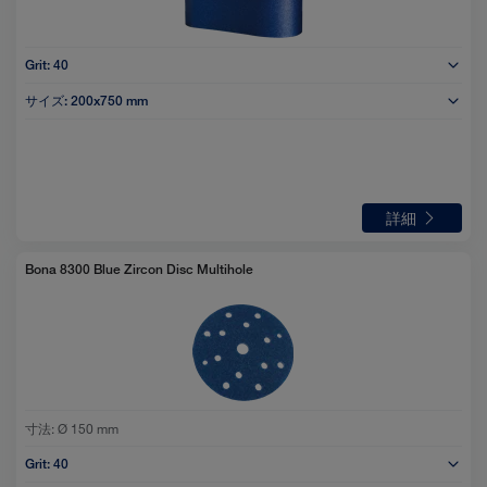
Grit:
40
サイズ:
200x750 mm
詳細
Bona 8300 Blue Zircon Disc Multihole
寸法:
Ø 150 mm
Grit:
40