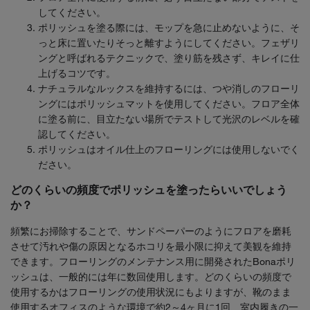
してください。
ポリッシュを塗る際には、モップを急に止めないように、そ
っと床に置いたりそっと離すようにしてください。フェザリ
ングと呼ばれるテクニックで、塗り筋を残さず、キレイに仕
上げるコツです。
ナチュラルなルックスを維持するには、つや消しのフローリ
ングにはポリッシュマットを使用してください。フロア全体
に塗る前に、目立たない場所でテストして光沢のレベルを確
認してください。
ポリッシュはオイル仕上のフローリングには使用しないでく
ださい。
どのくらいの頻度でポリッシュを塗ったらいいでしょう
か？
頻繁にお掃除することで、サンドペーパーのようにフロアを磨耗
させて汚れや傷の原因となるホコリを最小限に抑えて美観を維持
できます。フローリングのメンテナンス用に開発されたBonaポリ
ッシュは、一般的には年に数回使用します。どのくらいの頻度で
使用するかはフローリングの使用状況にもよりますが、靴のまま
使用するオフィスのような環境で約2～4ヶ月に1回、室内履きの一