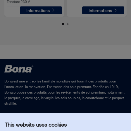
Tension:
230 V
Informations
Informations
Bona est une entreprise familiale mondiale qui fournit des produits pour
l'installation, la rénovation, l'entretien des sols premium. Fondée en 1919,
Bona propose des produits pour les revêtements de sol premium, notamment
le parquet, le carrelage, le vinyle, les sols souples, le caoutchouc et le parquet
stratifié.
Mentions légales
et
Politique de confidentialité
This website uses cookies