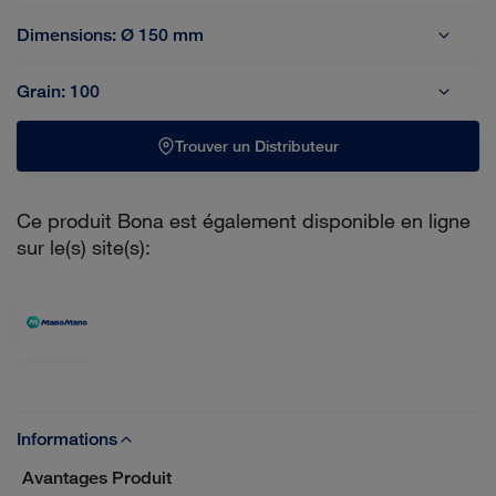
Dimensions:
Ø 150 mm
Ø 150 mm
Ø 178 mm
Grain:
100
36
40
50
60
80
100
120
Trouver un Distributeur
Ce produit Bona est également disponible en ligne
sur le(s) site(s):
Informations
Avantages Produit