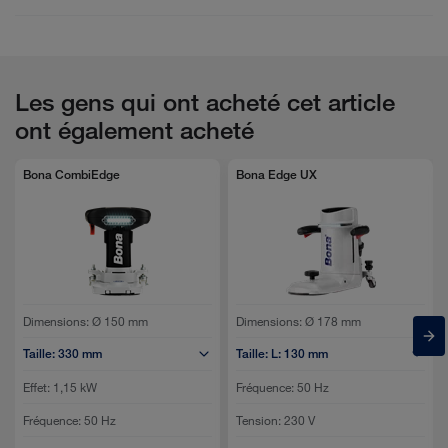
FT - Bona 8600 en ceramique - FR
Les gens qui ont acheté cet article
Brochure - Bona 8600 en ceramique - FR
ont également acheté
Bona CombiEdge
Bona Edge UX
Dimensions:
Ø 150 mm
Dimensions:
Ø 178 mm
Taille:
330 mm
Taille:
L: 130 mm
Effet:
1,15 kW
Fréquence:
50 Hz
Fréquence:
50 Hz
Tension:
230 V