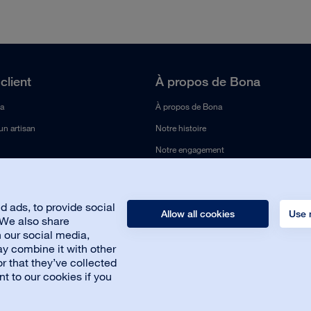
client
À propos de Bona
a
À propos de Bona
un artisan
Notre histoire
Notre engagement
Développement durable
Travailler chez Bona
 ads, to provide social
Allow all cookies
Use 
Presse et Média
. We also share
h our social media,
Nous contacter
y combine it with other
r that they’ve collected
nt to our cookies if you