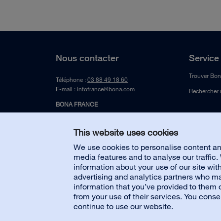
Nous contacter
Service 
Trouver Bon
Téléphone :
03 88 49 18 60
E-mail :
infofrance@bona.com
Rechercher 
BONA FRANCE
Le Parc Wiesel
13 rue du Wiesel
This website uses cookies
67118 GEISPOLSHEIM
We use cookies to personalise content and
media features and to analyse our traffic
information about your use of our site wit
advertising and analytics partners who ma
information that you’ve provided to them o
from your use of their services. You conse
© Bona AB
Mentions légales
Politique de confidentialité
continue to use our website.