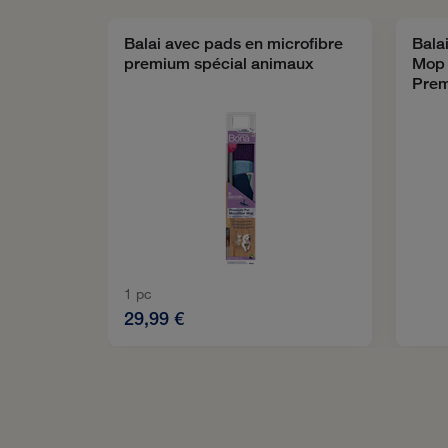
Balai avec pads en microfibre
Bala
premium spécial animaux
Mop 
Prem
1 pc
29,99 €