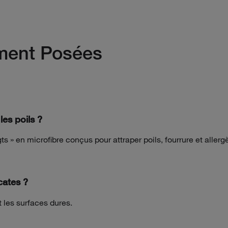
ment Posées
les poils ?
ts » en microfibre conçus pour attraper poils, fourrure et allerg
icates ?
t les surfaces dures.