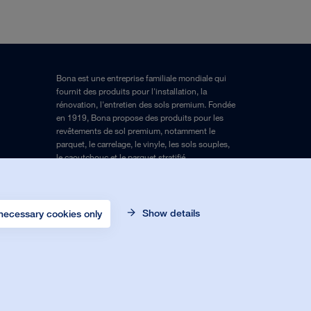
Bona est une entreprise familiale mondiale qui
fournit des produits pour l'installation, la
rénovation, l'entretien des sols premium. Fondée
en 1919, Bona propose des produits pour les
revêtements de sol premium, notamment le
parquet, le carrelage, le vinyle, les sols souples,
le caoutchouc et le parquet stratifié.
Mentions légales
et
Politique de confidentialité
Show details
necessary cookies only