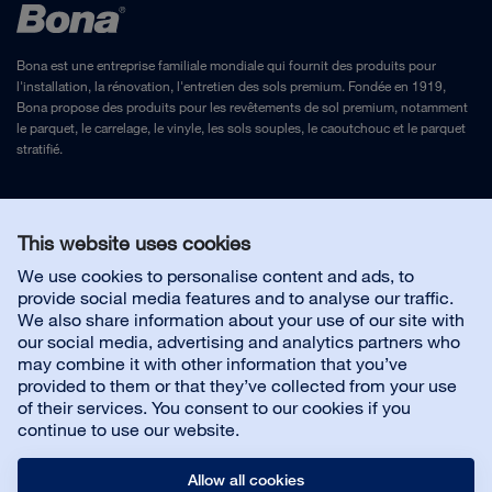
Bona est une entreprise familiale mondiale qui fournit des produits pour
l'installation, la rénovation, l'entretien des sols premium. Fondée en 1919,
Bona propose des produits pour les revêtements de sol premium, notamment
le parquet, le carrelage, le vinyle, les sols souples, le caoutchouc et le parquet
stratifié.
Mentions légales
et
Politique de confidentialité
This website uses cookies
We use cookies to personalise content and ads, to
Nous contacter
provide social media features and to analyse our traffic.
We also share information about your use of our site with
our social media, advertising and analytics partners who
may combine it with other information that you’ve
provided to them or that they’ve collected from your use
À propos de Bona
of their services. You consent to our cookies if you
continue to use our website.
Allow all cookies