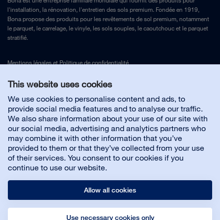
Bona est une entreprise familiale mondiale qui fournit des produits pour
l'installation, la rénovation, l'entretien des sols premium. Fondée en 1919,
Bona propose des produits pour les revêtements de sol premium, notamment
le parquet, le carrelage, le vinyle, les sols souples, le caoutchouc et le parquet
stratifié.
Mentions légales
et
Politique de confidentialité
This website uses cookies
Nous contacter
We use cookies to personalise content and ads, to
provide social media features and to analyse our traffic.
We also share information about your use of our site with
Service client
our social media, advertising and analytics partners who
may combine it with other information that you’ve
provided to them or that they’ve collected from your use
À propos de Bona
of their services. You consent to our cookies if you
continue to use our website.
Allow all cookies
Use necessary cookies only