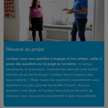
Résumé du projet
Lorsque vous vous apprêtez à engager le bon artisan, veillez à
poser des questions sur le projet en lui-même :
le temps
nécessaire, le processus, comment les déchets sont traités/
éliminés et qui fait le travail. L'artisan fera-t-il appel à des
sous-traitants ? Poser toutes les questions ouvertement vous
apportera une plus grande tranquillité d'esprit. Aucune
question n'est idiote, et l'artisan sera plus qu'heureux de
s'assurer que vous savez exactement à quoi vous attendre.