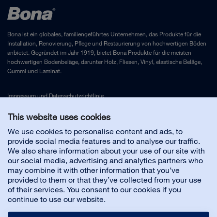
Bona ist ein globales, familiengeführtes Unternehmen, das Produkte für die
Installation, Renovierung, Pflege und Restaurierung von hochwertigen Böden
anbietet. Gegründet im Jahr 1919, bietet Bona Produkte für die meisten
hochwertigen Bodenbeläge, darunter Holz, Fliesen, Vinyl, elastische Beläge,
Gummi und Laminat.
Impressum
und
Datenschutzrichtlinie
This website uses cookies
Kontakt
We use cookies to personalise content and ads, to
provide social media features and to analyse our traffic.
We also share information about your use of our site with
Kundenservice
our social media, advertising and analytics partners who
may combine it with other information that you’ve
provided to them or that they’ve collected from your use
Über uns
of their services. You consent to our cookies if you
continue to use our website.