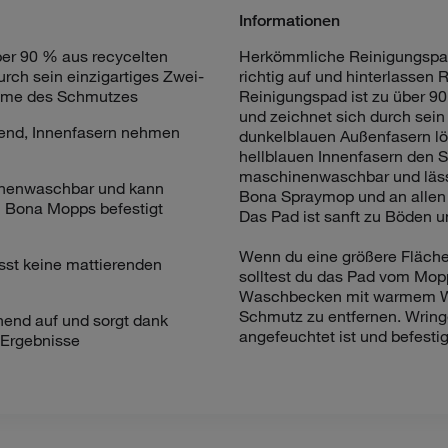
Informationen
ber 90 % aus recycelten
Herkömmliche Reinigungspad
urch sein einzigartiges Zwei-
richtig auf und hinterlassen
ahme des Schmutzes
Reinigungspad ist zu über 90
und zeichnet sich durch sein
end, Innenfasern nehmen
dunkelblauen Außenfasern l
hellblauen Innenfasern den
maschinenwaschbar und lässt
inenwaschbar und kann
Bona Spraymop und an allen
en Bona Mopps befestigt
Das Pad ist sanft zu Böden u
Wenn du eine größere Fläche
ässt keine mattierenden
solltest du das Pad vom Mop
Waschbecken mit warmem Wa
Schmutz zu entfernen. Wringe
end auf und sorgt dank
angefeuchtet ist und befest
e Ergebnisse