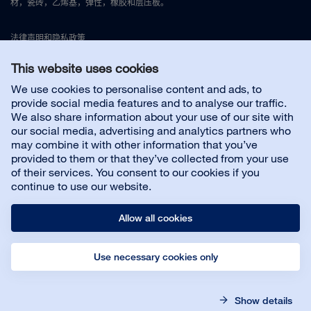
材，瓷砖，乙烯基，弹性，橡胶和层压板。
法律声明和隐私政策
This website uses cookies
联系我们
We use cookies to personalise content and ads, to
provide social media features and to analyse our traffic.
We also share information about your use of our site with
Customer service
our social media, advertising and analytics partners who
may combine it with other information that you’ve
provided to them or that they’ve collected from your use
关于我们
of their services. You consent to our cookies if you
continue to use our website.
Allow all cookies
Use necessary cookies only
© Bona AB
Legal notice
Privacy policy
Show details