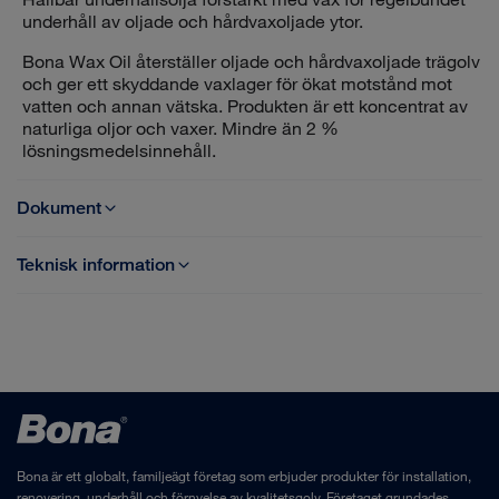
underhåll av oljade och hårdvaxoljade ytor.
Bona Wax Oil återställer oljade och hårdvaxoljade trägolv
och ger ett skyddande vaxlager för ökat motstånd mot
vatten och annan vätska. Produkten är ett koncentrat av
naturliga oljor och vaxer. Mindre än 2 %
lösningsmedelsinnehåll.
Dokument
Teknisk information
TDB Bona Wax Oil SE
Bas: Modifierade vegetabiliska oljor och vaxer
Kategori: Härdande olja, 1-komp
SDS Bona Wax Oil SE
Torktid till användning: 12 tim
Appliceringsverktyg: Bona Wool Pad eller rostfri
stålspackel
Åtgång: 50-80 m²/lite
Bona är ett globalt, familjeägt företag som erbjuder produkter för installation,
renovering, underhåll och förnyelse av kvalitetsgolv. Företaget grundades