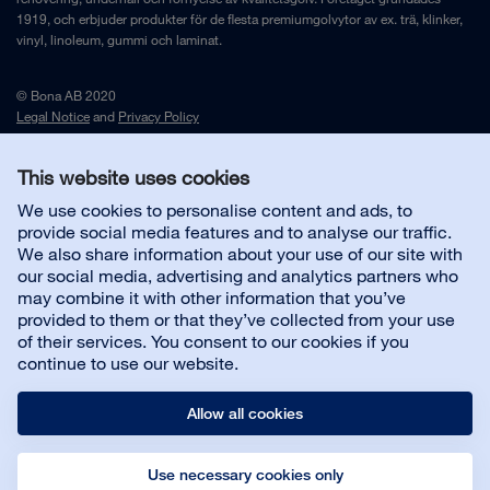
1919, och erbjuder produkter för de flesta premiumgolvytor av ex. trä, klinker,
vinyl, linoleum, gummi och laminat.
© Bona AB 2020
Legal Notice
and
Privacy Policy
This website uses cookies
Kontakta oss
We use cookies to personalise content and ads, to
provide social media features and to analyse our traffic.
We also share information about your use of our site with
our social media, advertising and analytics partners who
may combine it with other information that you’ve
Om oss
provided to them or that they’ve collected from your use
of their services. You consent to our cookies if you
continue to use our website.
Allow all cookies
Use necessary cookies only