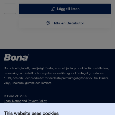
Lägg till listan
Hitta en Distributör
Bona är ett globalt, familjeägt företag som erbjuder produkter för installation,
renovering, underhåll och förnyelse av kvalitetsgolv. Företaget grundades
1919, och erbjuder produkter för de flesta premiumgolvytor av ex. trä, klinker,
vinyl, linoleum, gummi och laminat.
© Bona AB 2020
Legal Notice
and
Privacy Policy
This website uses cookies