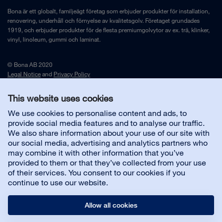
Bona är ett globalt, familjeägt företag som erbjuder produkter för installation,
renovering, underhåll och förnyelse av kvalitetsgolv. Företaget grundades
1919, och erbjuder produkter för de flesta premiumgolvytor av ex. trä, klinker,
vinyl, linoleum, gummi och laminat.
© Bona AB 2020
Legal Notice
and
Privacy Policy
This website uses cookies
Kontakta oss
We use cookies to personalise content and ads, to
provide social media features and to analyse our traffic.
We also share information about your use of our site with
Kundsupport
our social media, advertising and analytics partners who
may combine it with other information that you’ve
provided to them or that they’ve collected from your use
Om oss
of their services. You consent to our cookies if you
continue to use our website.
Allow all cookies