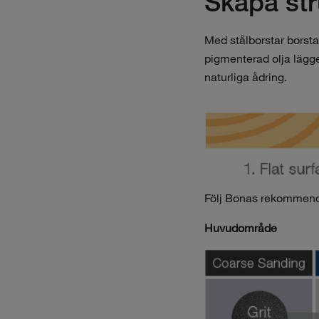
Skapa str
Med stålborstar borsta
pigmenterad olja lägge
naturliga ådring.
Följ Bonas rekommende
Huvudområde