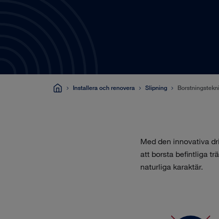
Installera och renovera
Slipning
Borstningstekn
Med den innovativa dr
att borsta befintliga 
naturliga karaktär.