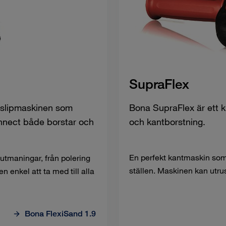
SupraFlex
vslipmaskinen som
Bona SupraFlex är ett kra
nect både borstar och
och kantborstning.
En perfekt kantmaskin som 
 utmaningar, från polering
ställen. Maskinen kan utru
en enkel att ta med till alla
Bona FlexiSand 1.9