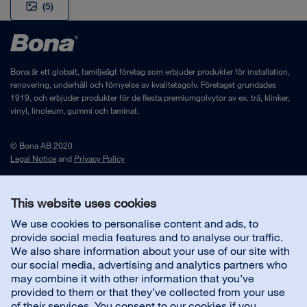
(5)
Bona är ett globalt, familjeägt företag som erbjuder produkter för installation,
renovering, underhåll och förnyelse av kvalitetsgolv. Företaget grundades
1919, och erbjuder produkter för de flesta premiumgolvytor av ex. trä, klinker,
vinyl, linoleum, gummi och laminat.
© Bona AB 2020
Legal Notice
and
Privacy Policy
This website uses cookies
Kontakta oss
We use cookies to personalise content and ads, to
provide social media features and to analyse our traffic.
Kundsupport
We also share information about your use of our site with
our social media, advertising and analytics partners who
may combine it with other information that you’ve
Om Bona
provided to them or that they’ve collected from your use
of their services. You consent to our cookies if you