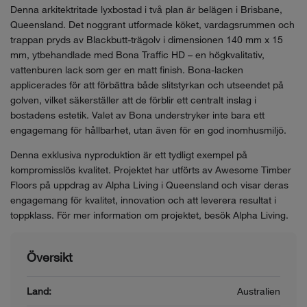
Denna arkitektritade lyxbostad i två plan är belägen i Brisbane,
Queensland. Det noggrant utformade köket, vardagsrummen och
trappan pryds av Blackbutt-trägolv i dimensionen 140 mm x 15
mm, ytbehandlade med Bona Traffic HD – en högkvalitativ,
vattenburen lack som ger en matt finish. Bona-lacken
applicerades för att förbättra både slitstyrkan och utseendet på
golven, vilket säkerställer att de förblir ett centralt inslag i
bostadens estetik. Valet av Bona understryker inte bara ett
engagemang för hållbarhet, utan även för en god inomhusmiljö.
Denna exklusiva nyproduktion är ett tydligt exempel på
kompromisslös kvalitet. Projektet har utförts av Awesome Timber
Floors på uppdrag av Alpha Living i Queensland och visar deras
engagemang för kvalitet, innovation och att leverera resultat i
toppklass. För mer information om projektet, besök Alpha Living.
Översikt
Land:
Australien