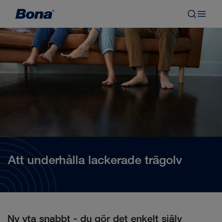
Att underhålla lackerade trägolv
Ny yta snabbt - du gör det enkelt själv