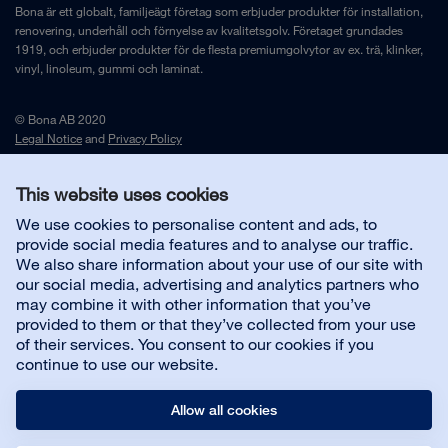
Bona är ett globalt, familjeägt företag som erbjuder produkter för installation,
renovering, underhåll och förnyelse av kvalitetsgolv. Företaget grundades
1919, och erbjuder produkter för de flesta premiumgolvytor av ex. trä, klinker,
vinyl, linoleum, gummi och laminat.
© Bona AB 2020
Legal Notice
and
Privacy Policy
This website uses cookies
Kontakta oss
We use cookies to personalise content and ads, to
provide social media features and to analyse our traffic.
We also share information about your use of our site with
Kundsupport
our social media, advertising and analytics partners who
may combine it with other information that you’ve
provided to them or that they’ve collected from your use
Om Bona
of their services. You consent to our cookies if you
continue to use our website.
Allow all cookies