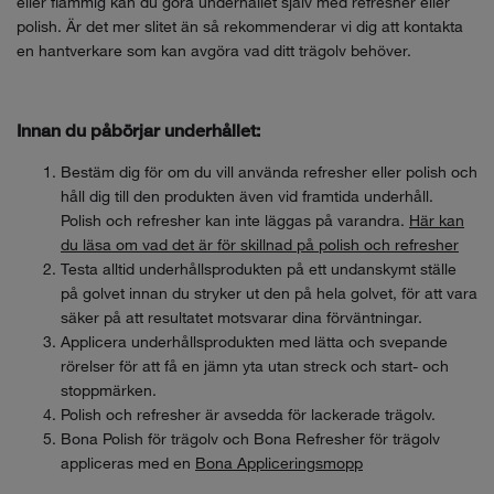
eller flammig kan du göra underhållet själv med refresher eller
polish. Är det mer slitet än så rekommenderar vi dig att kontakta
en hantverkare som kan avgöra vad ditt trägolv behöver.
Innan du påbörjar underhållet:
Bestäm dig för om du vill använda refresher eller polish och
håll dig till den produkten även vid framtida underhåll.
Polish och refresher kan inte läggas på varandra.
Här kan
du läsa om vad det är för skillnad på polish och refresher
Testa alltid underhållsprodukten på ett undanskymt ställe
på golvet innan du stryker ut den på hela golvet, för att vara
säker på att resultatet motsvarar dina förväntningar.
Applicera underhållsprodukten med lätta och svepande
rörelser för att få en jämn yta utan streck och start- och
stoppmärken.
Polish och refresher är avsedda för lackerade trägolv.
Bona Polish för trägolv och Bona Refresher för trägolv
appliceras med en
Bona Appliceringsmopp