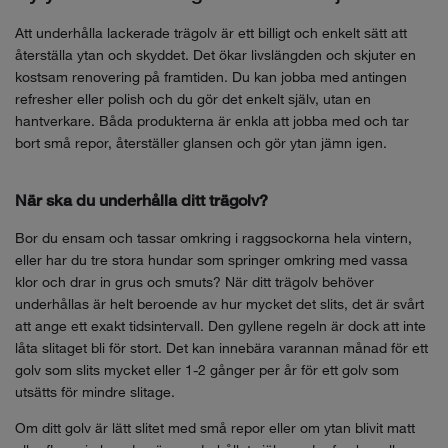
Att underhålla lackerade trägolv är ett billigt och enkelt sätt att
återställa ytan och skyddet. Det ökar livslängden och skjuter en
kostsam renovering på framtiden. Du kan jobba med antingen
refresher eller polish och du gör det enkelt själv, utan en
hantverkare. Båda produkterna är enkla att jobba med och tar
bort små repor, återställer glansen och gör ytan jämn igen.
När ska du underhålla ditt trägolv?
Bor du ensam och tassar omkring i raggsockorna hela vintern,
eller har du tre stora hundar som springer omkring med vassa
klor och drar in grus och smuts? När ditt trägolv behöver
underhållas är helt beroende av hur mycket det slits, det är svårt
att ange ett exakt tidsintervall. Den gyllene regeln är dock att inte
låta slitaget bli för stort. Det kan innebära varannan månad för ett
golv som slits mycket eller 1-2 gånger per år för ett golv som
utsätts för mindre slitage.
Om ditt golv är lätt slitet med små repor eller om ytan blivit matt