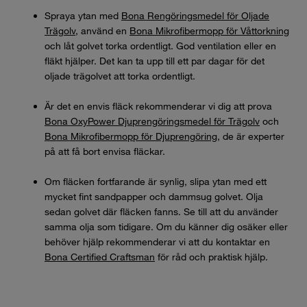
Spraya ytan med
Bona Rengöringsmedel för Oljade
Trägolv
, använd en
Bona Mikrofibermopp för Våttorkning
och låt golvet torka ordentligt. God ventilation eller en
fläkt hjälper. Det kan ta upp till ett par dagar för det
oljade trägolvet att torka ordentligt.
Är det en envis fläck rekommenderar vi dig att prova
Bona OxyPower Djuprengöringsmedel för Trägolv
och
Bona Mikrofibermopp för Djuprengöring
, de är experter
på att få bort envisa fläckar.
Om fläcken fortfarande är synlig, slipa ytan med ett
mycket fint sandpapper och dammsug golvet. Olja
sedan golvet där fläcken fanns. Se till att du använder
samma olja som tidigare. Om du känner dig osäker eller
behöver hjälp rekommenderar vi att du kontaktar en
Bona Certified Craftsman
för råd och praktisk hjälp.