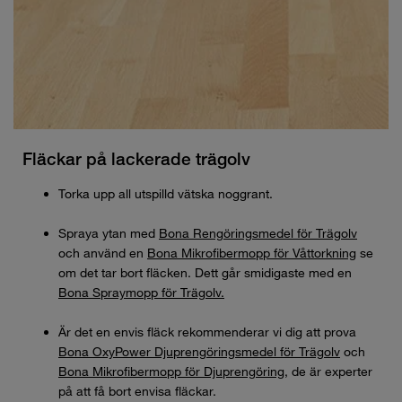
Fläckar på lackerade trägolv
Torka upp all utspilld vätska noggrant.
Spraya ytan med
Bona Rengöringsmedel för Trägolv
och använd en
Bona Mikrofibermopp för Våttorkning
se
om det tar bort fläcken. Dett går smidigaste med en
Bona Spraymopp för Trägolv.
Är det en envis fläck rekommenderar vi dig att prova
Bona OxyPower Djuprengöringsmedel för Trägolv
och
Bona Mikrofibermopp för Djuprengöring
, de är experter
på att få bort envisa fläckar.