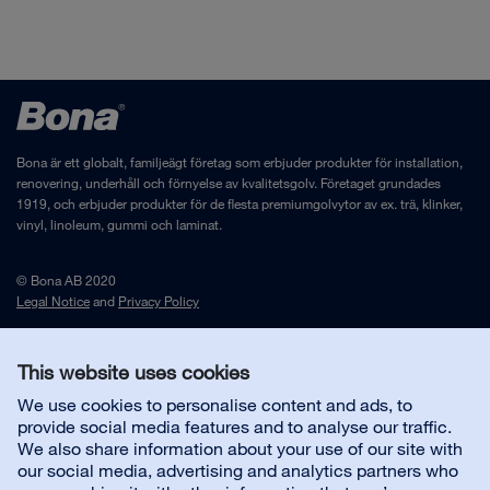
Bona är ett globalt, familjeägt företag som erbjuder produkter för installation,
renovering, underhåll och förnyelse av kvalitetsgolv. Företaget grundades
1919, och erbjuder produkter för de flesta premiumgolvytor av ex. trä, klinker,
vinyl, linoleum, gummi och laminat.
© Bona AB 2020
Legal Notice
and
Privacy Policy
This website uses cookies
Kontakta oss
We use cookies to personalise content and ads, to
provide social media features and to analyse our traffic.
Kundsupport
We also share information about your use of our site with
our social media, advertising and analytics partners who