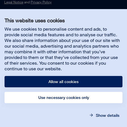
Legal Notice
and
Privacy Policy
This website uses cookies
Kontakta oss
We use cookies to personalise content and ads, to
provide social media features and to analyse our traffic.
Kundsupport
We also share information about your use of our site with
our social media, advertising and analytics partners who
may combine it with other information that you’ve
Om Bona
provided to them or that they’ve collected from your use
of their services. You consent to our cookies if you
continue to use our website.
Allow all cookies
Use necessary cookies only
© Bona AB
Legal notice
Privacy policy
Show details