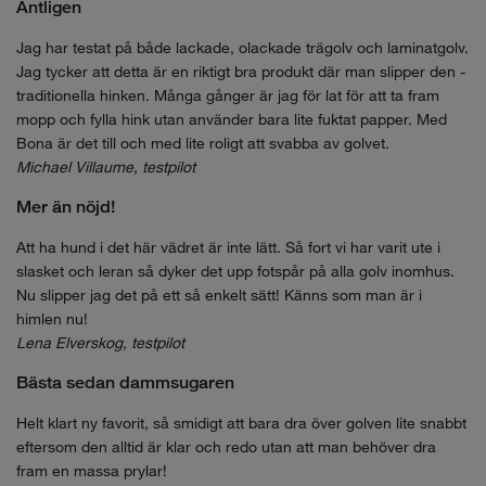
Äntligen
Jag har testat på både lackade, olackade trägolv och ­laminatgolv.
Jag tycker att ­detta är en riktigt bra produkt där man slipper den ­
traditionella hinken. Många gånger är jag för lat för att ta fram
mopp och fylla hink utan använder bara lite fuktat ­papper. Med
Bona är det till och med lite roligt att svabba av ­golvet.
Michael Villaume, testpilot
Mer än nöjd!
Att ha hund i det här vädret är inte lätt. Så fort vi har varit ute i
slasket och leran så dyker det upp fotspår på alla golv inomhus.
Nu slipper jag det på ett så enkelt sätt! Känns som man är i
himlen nu!
Lena Elverskog, testpilot
Bästa sedan dammsugaren
Helt klart ny favorit, så smidigt att bara dra över golven lite snabbt
eftersom den alltid är klar och redo utan att man behöver dra
fram en massa prylar!