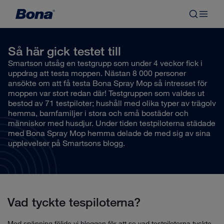
Så här gick testet till
Smartson utsåg en testgrupp som under 4 veckor fick i
uppdrag att testa moppen. Nästan 8 000 personer
ansökte om att få testa Bona Spray Mop så intresset för
moppen var stort redan där! Testgruppen som valdes ut
bestod av 71 testpiloter; hushåll med olika typer av trägolv
hemma, barnfamiljer i stora och små bostäder och
människor med husdjur. Under tiden testpiloterna städade
med Bona Spray Mop hemma delade de med sig av sina
upplevelser på Smartsons blogg.
Vad tyckte tespiloterna?
Med spänning följde vi bloggen för att se vad testpiloterna tyckte.