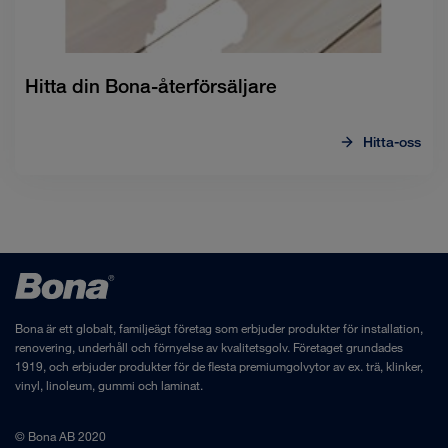
Hitta din Bona-återförsäljare
Hitta-oss
Bona är ett globalt, familjeägt företag som erbjuder produkter för installation,
renovering, underhåll och förnyelse av kvalitetsgolv. Företaget grundades
1919, och erbjuder produkter för de flesta premiumgolvytor av ex. trä, klinker,
vinyl, linoleum, gummi och laminat.
© Bona AB 2020