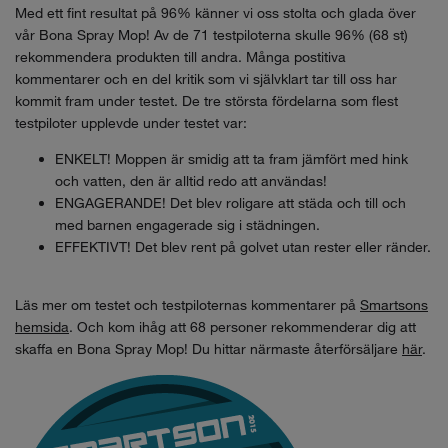
Med ett fint resultat på 96% känner vi oss stolta och glada över
vår Bona Spray Mop! Av de 71 testpiloterna skulle 96% (68 st)
rekommendera produkten till andra. Många postitiva
kommentarer och en del kritik som vi självklart tar till oss har
kommit fram under testet. De tre största fördelarna som flest
testpiloter upplevde under testet var:
ENKELT! Moppen är smidig att ta fram jämfört med hink
och vatten, den är alltid redo att användas!
ENGAGERANDE! Det blev roligare att städa och till och
med barnen engagerade sig i städningen.
EFFEKTIVT! Det blev rent på golvet utan rester eller ränder.
Läs mer om testet och testpiloternas kommentarer på
Smartsons
hemsida
. Och kom ihåg att 68 personer rekommenderar dig att
skaffa en Bona Spray Mop! Du hittar närmaste återförsäljare
här
.