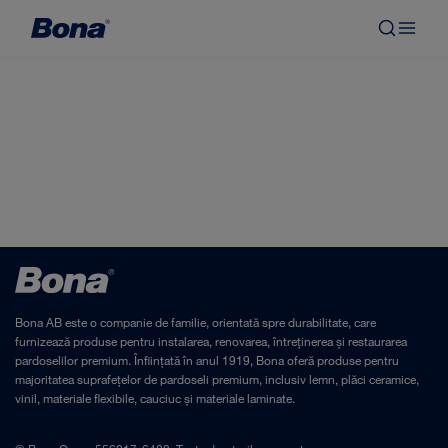
Bona AB este o companie de familie, orientată spre durabilitate, care
furnizează produse pentru instalarea, renovarea, întreținerea și restaurarea
pardoselilor premium. Înființată în anul 1919, Bona oferă produse pentru
majoritatea suprafețelor de pardoseli premium, inclusiv lemn, plăci ceramice,
vinil, materiale flexibile, cauciuc și materiale laminate.