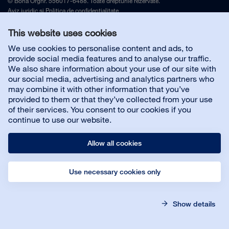
© Bona Orgnr. 556017-6488. Toate drepturile rezervate.
Aviz juridic
și
Politica de confidențialitate
This website uses cookies
Contactați-ne
We use cookies to personalise content and ads, to
provide social media features and to analyse our traffic.
We also share information about your use of our site with
Customer service
our social media, advertising and analytics partners who
may combine it with other information that you’ve
provided to them or that they’ve collected from your use
Despre noi
of their services. You consent to our cookies if you
continue to use our website.
Allow all cookies
Use necessary cookies only
© Bona AB
Legal notice
Privacy policy
Show details