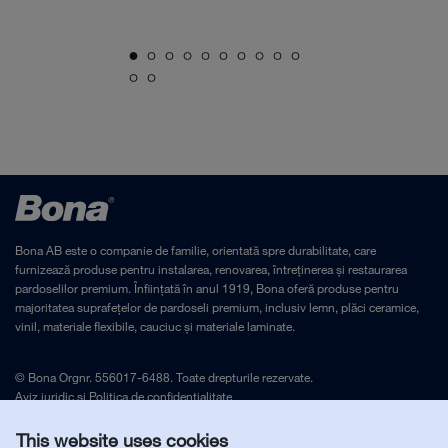
Bona AB este o companie de familie, orientată spre durabilitate, care
furnizează produse pentru instalarea, renovarea, întreținerea și restaurarea
pardoselilor premium. Înființată în anul 1919, Bona oferă produse pentru
majoritatea suprafețelor de pardoseli premium, inclusiv lemn, plăci ceramice,
vinil, materiale flexibile, cauciuc și materiale laminate.
© Bona Orgnr. 556017-6488. Toate drepturile rezervate.
Aviz juridic
și
Politica de confidențialitate
This website uses cookies