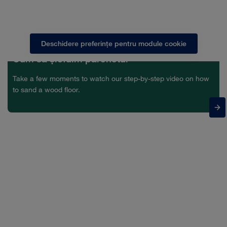
Pentru a viziona videoclipul trebuie să acceptați modulele
cookie de marketing
Deschidere preferințe pentru module cookie
Cum să şlefuim parchetul
Take a few moments to watch our step-by-step video on how
to sand a wood floor.