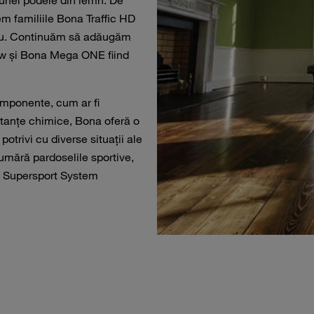
 unei podele din lemn.
De
em familiile Bona Traffic HD
u.
Continuăm să adăugăm
aw și Bona Mega ONE fiind
omponente, cum ar fi
bstanțe chimice, Bona oferă o
potrivi cu diverse situații ale
umără pardoselile sportive,
 Supersport System