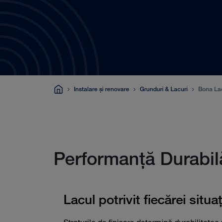
Instalare și renovare
Grunduri & Lacuri
Bona La
Performanţă Durabil
Lacul potrivit fiecărei situaţ