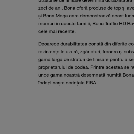
Straturile de finisare determină durabilitatea
zeci de ani, Bona oferă produse de top și av
și Bona Mega care demonstrează acest lucr
membri în aceste familii, Bona Traffic HD R
cele mai recente.
Deoarece durabilitatea constă din diferite c
rezistența la uzură, zgârieturi, frecare și su
gamă largă de straturi de finisare pentru a se 
proprietarului de podea.
Printre acestea se n
unde gama noastră desemnată numită Bona
îndeplinește cerințele FIBA.