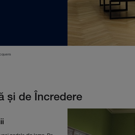
cquers
ă şi de Încredere
ii