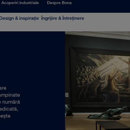
Acoperiri industriale
Despre Bona
Design & inspiraţie
Îngrijire & Întreţinere
are
tâmpinate
se numără
edicată,
neşte