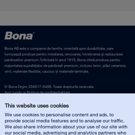
Bona AB este o companie de familie, orientată spre durabilitate, care
furnizează produse pentru instalarea, renovarea, întreținerea și restaurarea
pardoselilor premium. Înființată în anul 1919, Bona oferă produse pentru
majoritatea suprafețelor de pardoseli premium, inclusiv lemn, plăci ceramice,
vinil, materiale flexibile, cauciuc și materiale laminate.
© Bona Orgnr. 556017-6488. Toate drepturile rezervate.
Aviz juridic
și
Politica de confidențialitate
This website uses cookies
Contactați-ne
We use cookies to personalise content and ads, to
provide social media features and to analyse our traffic.
We also share information about your use of our site with
Customer service
our social media, advertising and analytics partners who