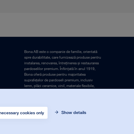
Bona AB este o companie de familie, orientată
spre durabilitate, care furnizează produse pentru
instalarea, renovarea, întreținerea și restaurarea
pardoselilor premium. Înființată în anul 1919,
Bona oferă produse pentru majoritatea
suprafețelor de pardoseli premium, inclusiv
lemn, plăci ceramice, vinil, materiale flexibile,
cauciuc și materiale laminate.
© Bona Orgnr. 556017-6488. Toate drepturile
Show details
rezervate.
necessary cookies only
Aviz juridic
și
Politica de confidențialitate