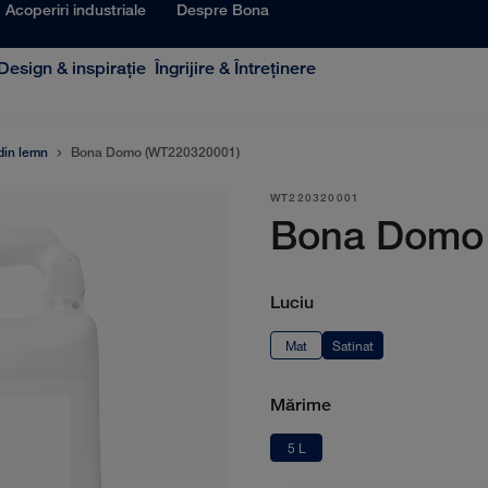
Acoperiri industriale
Despre Bona
Design & inspiraţie
Îngrijire & Întreţinere
din lemn
Bona Domo (WT220320001)
WT220320001
Bona Domo
Luciu
Mat
Satinat
Mărime
5 L