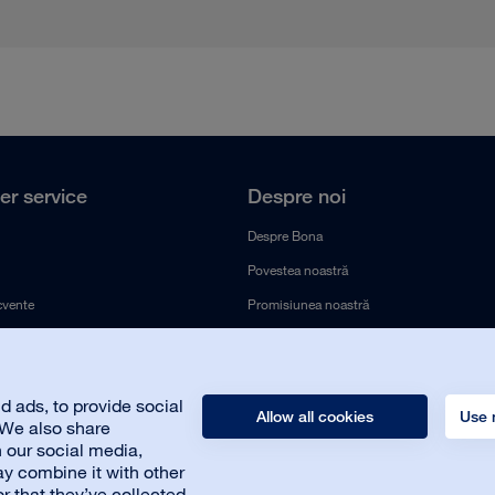
r service
Despre noi
Despre Bona
Povestea noastră
ecvente
Promisiunea noastră
Durabilitate
Faceți parte din echipa noastră
 ads, to provide social
Biroul de presă
Allow all cookies
Use 
. We also share
Contactați-ne
h our social media,
y combine it with other
r that they’ve collected