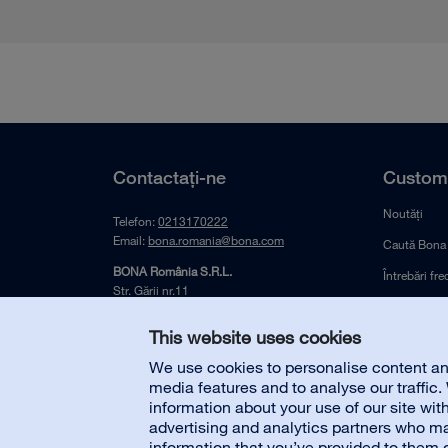
Contactați-ne
Custome
Noutăți
Telefon:
0213170222
Email:
bona.romania@bona.com
Caută Bona
BONA România S.R.L.
Întrebări fr
Str. Gării nr.11
Spare parts
SRH Logistic Parc
077135 Mogoşoaia | Ilfov
This website uses cookies
România
We use cookies to personalise content and
media features and to analyse our traffic
information about your use of our site wit
advertising and analytics partners who ma
information that you’ve provided to them o