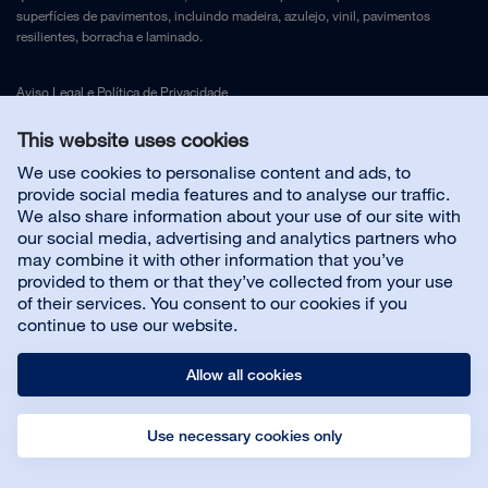
superfícies de pavimentos, incluindo madeira, azulejo, vinil, pavimentos
resilientes, borracha e laminado.
Aviso Legal
e
Política de Privacidade
This website uses cookies
Contacte-nos
We use cookies to personalise content and ads, to
provide social media features and to analyse our traffic.
We also share information about your use of our site with
Serviço ao cliente
our social media, advertising and analytics partners who
may combine it with other information that you’ve
provided to them or that they’ve collected from your use
Sobre nós
of their services. You consent to our cookies if you
continue to use our website.
Allow all cookies
Use necessary cookies only
© Bona AB
Aviso legal
Política de privacidade