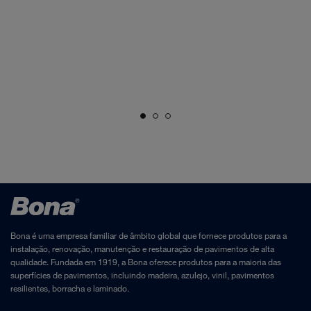
Bona é uma empresa familiar de âmbito global que fornece produtos para a
instalação, renovação, manutenção e restauração de pavimentos de alta
qualidade. Fundada em 1919, a Bona oferece produtos para a maioria das
superfícies de pavimentos, incluindo madeira, azulejo, vinil, pavimentos
resilientes, borracha e laminado.