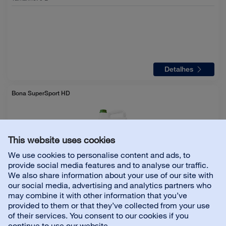
Detalhes
Bona SuperSport HD
This website uses cookies
We use cookies to personalise content and ads, to
provide social media features and to analyse our traffic.
Aparência:
Brilho
We also share information about your use of our site with
Tamanho:
5 L
our social media, advertising and analytics partners who
may combine it with other information that you’ve
provided to them or that they’ve collected from your use
of their services. You consent to our cookies if you
continue to use our website.