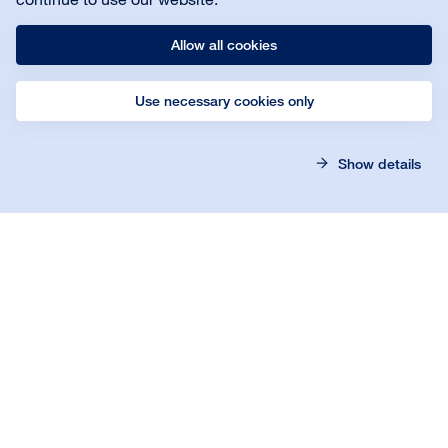
Detalhes
Allow all cookies
Bona SuperSport Line Paint 1K
Use necessary cookies only
Show details
Aparência:
Mate
Tamanho:
1 L
Cor:
RAL 5012 Azul Claro
Detalhes
Bona FlexiSand 1.9