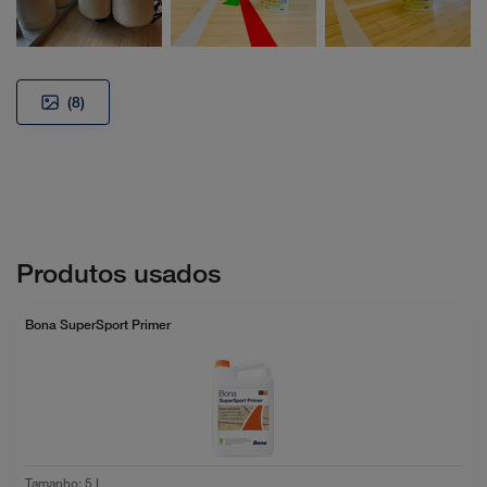
(8)
Produtos usados
Bona SuperSport Primer
Tamanho
:
5 L