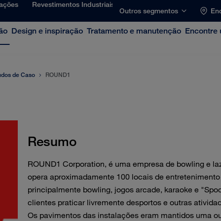
lações
Revestimentos Industriais
Outros segmentos
Enc
ão
Design e inspiração
Tratamento e manutenção
Encontre 
udos de Caso
ROUND1
Resumo
ROUND1 Corporation, é uma empresa de bowling e la
opera aproximadamente 100 locais de entretenimento 
principalmente bowling, jogos arcade, karaoke e "Spo
clientes praticar livremente desportos e outras ativid
Os pavimentos das instalações eram mantidos uma ou