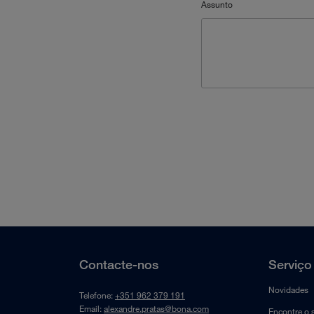
Contacte-nos
Serviço 
Novidades
Telefone:
+351 962 379 191
Email:
alexandre.pratas@bona.com
Encontre o 