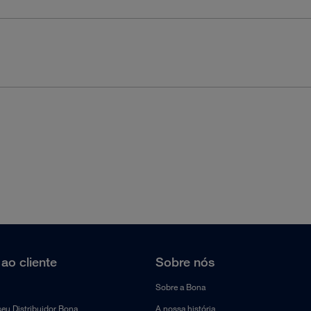
ao cliente
Sobre nós
Sobre a Bona
seu Distribuidor Bona
A nossa história