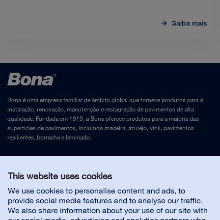
Saiba mais
Bona é uma empresa familiar de âmbito global que fornece produtos para a
instalação, renovação, manutenção e restauração de pavimentos de alta
qualidade. Fundada em 1919, a Bona oferece produtos para a maioria das
superfícies de pavimentos, incluindo madeira, azulejo, vinil, pavimentos
resilientes, borracha e laminado.
Aviso Legal
e
Política de Privacidade
This website uses cookies
We use cookies to personalise content and ads, to
Contacte-nos
provide social media features and to analyse our traffic.
We also share information about your use of our site with