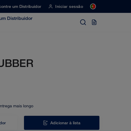
ontre um Distribuidor
Iniciar sessão
um Distribuidor
UBBER
entrega mais longo
idor
Adicionar à lista