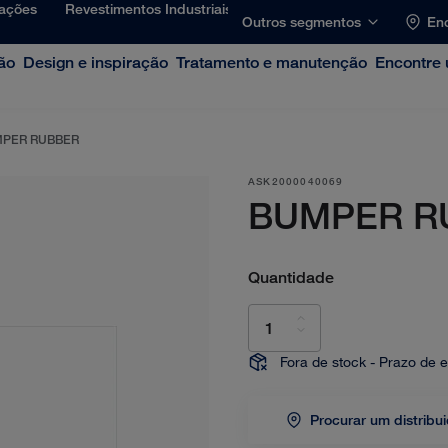
lações
Revestimentos Industriais
Outros segmentos
Enc
ão
Design e inspiração
Tratamento e manutenção
Encontre 
PER RUBBER
ASK2000040069
BUMPER R
Quantidade
Fora de stock - Prazo de 
Procurar um distribu