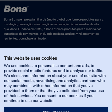
Bona é uma empresa familiar de âmbito global que fornece produtos para a
instalação, renovação, manutenção e restauração de pavimentos de alta
qualidade. Fundada em 1919, a Bona oferece produtos para a maioria das
superfícies de pavimentos, incluindo madeira, azulejo, vinil, pavimentos
resilientes, borracha e laminado.
Aviso Legal
e
Política de Privacidade
This website uses cookies
We use cookies to personalise content and ads, to
Contacte-nos
provide social media features and to analyse our traffic.
We also share information about your use of our site with
our social media, advertising and analytics partners who
Serviço ao cliente
may combine it with other information that you’ve
provided to them or that they’ve collected from your use
of their services. You consent to our cookies if you
Sobre nós
continue to use our website.