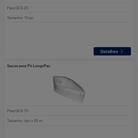
Para DCS 25
Tamanho
:
10 pc
Detalhes
Sacos para Pó LongoPac
Para DCS 70
Tamanho
:
4pc x 20 m