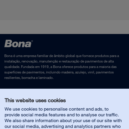
Bona é uma empresa familiar de âmbito global que fornece produtos para a
instalação, renovação, manutenção e restauração de pavimentos de alta
qualidade. Fundada em 1919, a Bona oferece produtos para a maioria das
superfícies de pavimentos, incluindo madeira, azulejo, vinil, pavimentos
resilientes, borracha e laminado.
Aviso Legal
e
Política de Privacidade
This website uses cookies
We use cookies to personalise content and ads, to
Contacte-nos
provide social media features and to analyse our traffic.
We also share information about your use of our site with
our social media, advertising and analytics partners who