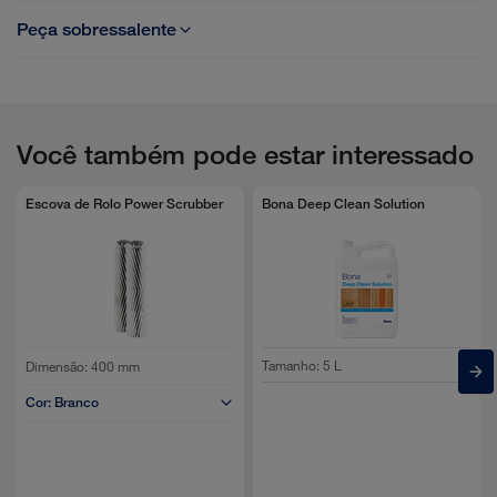
Peça sobressalente
Manual Bona Power Scrubber EU
Ficha Comercial Bona Power Scrubber 2.0
Você também pode estar interessado
TDS Bona Power Scrubber PT
Escova de Rolo Power Scrubber
Bona Deep Clean Solution
Brochura Bona Deep Clean System PT
Bona Care Program Resilient Brochure PT
Tamanho
:
5 L
Dimensão:
400 mm
Cor:
Branco