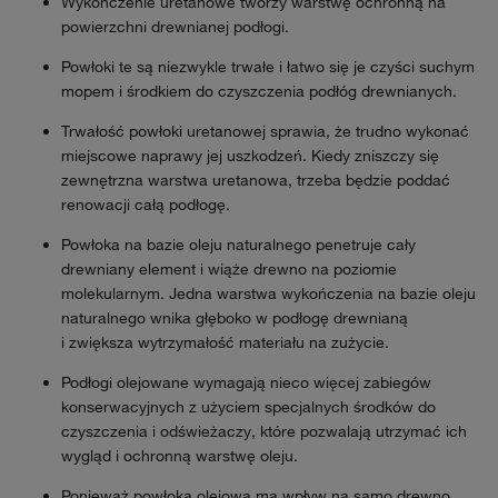
Wykończenie uretanowe tworzy warstwę ochronną na
powierzchni drewnianej podłogi.
Powłoki te są niezwykle trwałe i łatwo się je czyści suchym
mopem i środkiem do czyszczenia podłóg drewnianych.
Trwałość powłoki uretanowej sprawia, że trudno wykonać
miejscowe naprawy jej uszkodzeń. Kiedy zniszczy się
zewnętrzna warstwa uretanowa, trzeba będzie poddać
renowacji całą podłogę.
Powłoka na bazie oleju naturalnego penetruje cały
drewniany element i wiąże drewno na poziomie
molekularnym. Jedna warstwa wykończenia na bazie oleju
naturalnego wnika głęboko w podłogę drewnianą
i zwiększa wytrzymałość materiału na zużycie.
Podłogi olejowane wymagają nieco więcej zabiegów
konserwacyjnych z użyciem specjalnych środków do
czyszczenia i odświeżaczy, które pozwalają utrzymać ich
wygląd i ochronną warstwę oleju.
Ponieważ powłoka olejowa ma wpływ na samo drewno,