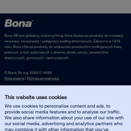
Bona AB jest globalną, rodzinną firmą, która dostarcza produkty do instalacji,
renowacji, konserwacji i pielęgnacji podłóg drewnianych. Założona w 1919
roku, Bona oferuje produkty do większości powierzchni podłogowych klasy
premium, w tym wykonanych z drewna, płytek, winylu, powierzchni
elastycznych, gumowych i laminowanych.
© Bona, Nr org. 556017-6488
Nota prawna
i
Polityka prywatności
This website uses cookies
Skontaktuj się z nami
We use cookies to personalise content and ads, to
provide social media features and to analyse our traffic.
Customer service
We also share information about your use of our site with
our social media, advertising and analytics partners who
may combine it with other information that you’ve