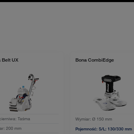
 Belt UX
Bona CombiEdge
cierniwa
:
Taśma
Wymiar:
Ø 150 mm
ar
:
200 mm
Pojemność:
S/L: 130/330 mm