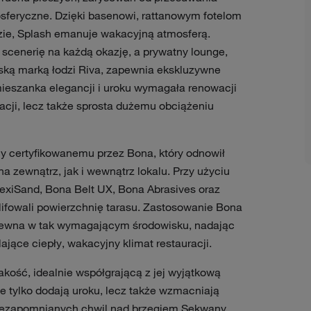
mosferyczne. Dzięki basenowi, rattanowym fotelom
zie, Splash emanuje wakacyjną atmosferą.
 scenerię na każdą okazję, a prywatny lounge,
ską marką łodzi Riva, zapewnia ekskluzywne
mieszanka elegancji i uroku wymagała renowacji
uracji, lecz także sprosta dużemu obciążeniu
 certyfikowanemu przez Bona, który odnowił
 zewnątrz, jak i wewnątrz lokalu. Przy użyciu
xiSand, Bona Belt UX, Bona Abrasives oraz
lifowali powierzchnię tarasu. Zastosowanie Bona
rewna w tak wymagającym środowisku, nadając
jące ciepły, wakacyjny klimat restauracji.
akość, idealnie współgrającą z jej wyjątkową
e tylko dodają uroku, lecz także wzmacniają
niezapomnianych chwil nad brzegiem Sekwany.