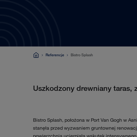
Referencje
Bistro Splash
Uszkodzony drewniany taras, 
Bistro Splash, położona w Port Van Gogh w Asni
stanęła przed wyzwaniem gruntownej renowacj
powierzchnia ucierpiała wskutek intensywnego