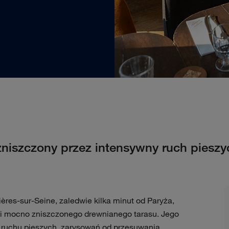
zniszczony przez intensywny ruch pieszy
ères-sur-Seine, zaledwie kilka minut od Paryża,
i mocno zniszczonego drewnianego tarasu. Jego
 ruchu pieszych, zarysowań od przesuwania