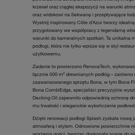
krzeseł oraz ciągłej ekspozycji na warunki at
oraz widokowi na Sekwanę i przepływające łod
Wystrój inspirowany Côte d’Azur tworzy idealną
przygotowany we współpracy z legendarną wło
warunki do kameralnych spotkań. Ta unikalna 
podłogi, która nie tylko wpisze się w styl resta
użytkowemu.
Zadanie to powierzono RenovaTech, wykonawcy
łącznie 500 m² drewnianych podłóg – zarówno na
zaawansowanego sprzętu Bona, w tym Bona Fle
Bona CombiEdge, specjaliści precyzyjnie wysz
Decking Oil zapewniło odpowiednią ochronę d
mu trwałość i eleganckie wykończenie podkreśla
Dzięki renowacji podłogi Splash zyskała nową j
atmosferą i stylem. Odnowione powierzchnie ni
wrażenia gości, tworząc doskonałą scenę do 