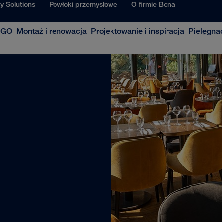
ty Solutions
Powłoki przemysłowe
O firmie Bona
c GO
Montaż i renowacja
Projektowanie i inspiracja
Pielęgna