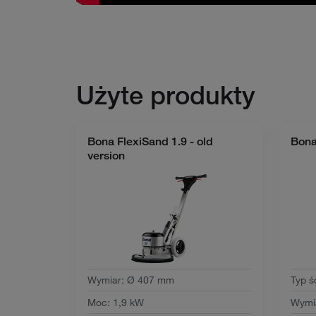
Użyte produkty
Bona FlexiSand 1.9 - old
Bona
version
Wymiar
:
Ø 407 mm
Typ ś
Moc
:
1,9 kW
Wymi