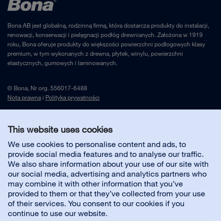
Bona AB jest globalną, rodzinną firmą, która dostarcza produkty do instalacji,
renowacji, konserwacji i pielęgnacji podłóg drewnianych. Założona w 1919
roku, Bona oferuje produkty do większości powierzchni podłogowych klasy
premium, w tym wykonanych z drewna, płytek, winylu, powierzchni
elastycznych, gumowych i laminowanych.
© Bona, Nr org. 556017-6488
Nota prawna
i
Polityka prywatności
This website uses cookies
Skontaktuj się z nami
We use cookies to personalise content and ads, to
provide social media features and to analyse our traffic.
Obsługa klienta
We also share information about your use of our site with
our social media, advertising and analytics partners who
may combine it with other information that you’ve
O firmie
provided to them or that they’ve collected from your use
of their services. You consent to our cookies if you
continue to use our website.