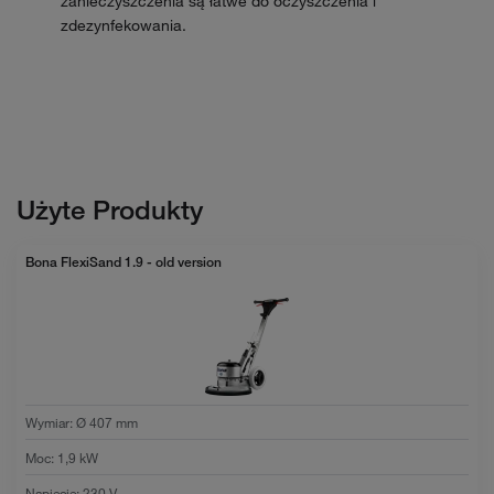
zanieczyszczenia są łatwe do oczyszczenia i
zdezynfekowania.
Użyte Produkty
Bona FlexiSand 1.9 - old version
Wymiar
:
Ø 407 mm
Moc
:
1,9 kW
Napięcie
:
230 V