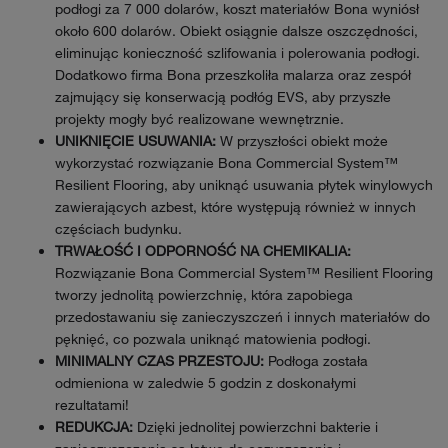
podłogi za 7 000 dolarów, koszt materiałów Bona wyniósł
około 600 dolarów. Obiekt osiągnie dalsze oszczędności,
eliminując konieczność szlifowania i polerowania podłogi.
Dodatkowo firma Bona przeszkoliła malarza oraz zespół
zajmujący się konserwacją podłóg EVS, aby przyszłe
projekty mogły być realizowane wewnętrznie.
UNIKNIĘCIE USUWANIA:
W przyszłości obiekt może
wykorzystać rozwiązanie Bona Commercial System™
Resilient Flooring, aby uniknąć usuwania płytek winylowych
zawierających azbest, które występują również w innych
częściach budynku.
TRWAŁOŚĆ I ODPORNOŚĆ NA CHEMIKALIA:
Rozwiązanie Bona Commercial System™ Resilient Flooring
tworzy jednolitą powierzchnię, która zapobiega
przedostawaniu się zanieczyszczeń i innych materiałów do
pęknięć, co pozwala uniknąć matowienia podłogi.
MINIMALNY CZAS PRZESTOJU:
Podłoga została
odmieniona w zaledwie 5 godzin z doskonałymi
rezultatami!
REDUKCJA:
Dzięki jednolitej powierzchni bakterie i