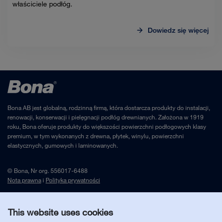
właściciele podłóg.
Dowiedz się więcej
Bona AB jest globalną, rodzinną firmą, która dostarcza produkty do instalacji,
renowacji, konserwacji i pielęgnacji podłóg drewnianych. Założona w 1919
roku, Bona oferuje produkty do większości powierzchni podłogowych klasy
premium, w tym wykonanych z drewna, płytek, winylu, powierzchni
elastycznych, gumowych i laminowanych.
© Bona, Nr org. 556017-6488
Nota prawna
i
Polityka prywatności
This website uses cookies
Skontaktuj się z nami