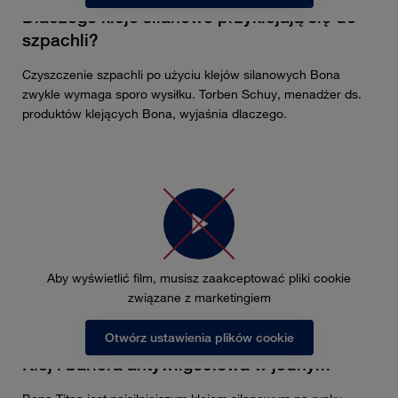
Dlaczego kleje silanowe przyklejają się do
szpachli?
Czyszczenie szpachli po użyciu klejów silanowych Bona
zwykle wymaga sporo wysiłku. Torben Schuy, menadżer ds.
produktów klejących Bona, wyjaśnia dlaczego.
Aby wyświetlić film, musisz zaakceptować pliki cookie
związane z marketingiem
Otwórz ustawienia plików cookie
Klej i bariera antywilgociowa w jednym