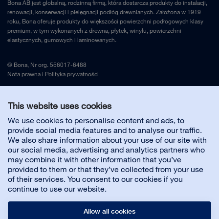
Bona AB jest globalną, rodzinną firmą, która dostarcza produkty do instalacji,
renowacji, konserwacji i pielęgnacji podłóg drewnianych. Założona w 1919
roku, Bona oferuje produkty do większości powierzchni podłogowych klasy
premium, w tym wykonanych z drewna, płytek, winylu, powierzchni
elastycznych, gumowych i laminowanych.
© Bona, Nr org. 556017-6488
Nota prawna
i
Polityka prywatności
This website uses cookies
Skontaktuj się z nami
We use cookies to personalise content and ads, to
provide social media features and to analyse our traffic.
Obsługa klienta
We also share information about your use of our site with
our social media, advertising and analytics partners who
may combine it with other information that you’ve
O firmie
provided to them or that they’ve collected from your use
of their services. You consent to our cookies if you
continue to use our website.
Allow all cookies