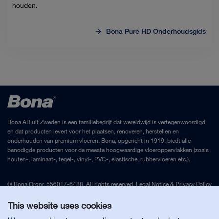
houden.
Bona Pure HD Onderhoudsgids
Bona AB uit Zweden is een familiebedrijf dat wereldwijd is vertegenwoordigd
en dat producten levert voor het plaatsen, renoveren, herstellen en
onderhouden van premium vloeren. Bona, opgericht in 1919, biedt alle
benodigde producten voor de meeste hoogwaardige vloeroppervlakken (zoals
houten-, laminaat-, tegel-, vinyl-, PVC-, elastische, rubbervloeren etc.).
© Bona Orgnr. 556017-6488. All rights reserved.
Legal Notice
&
Privacy Policy
This website uses cookies