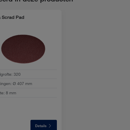
 Scrad Pad
lgrofte
:
320
ingen
:
Ø 407 mm
te
:
8 mm
Details