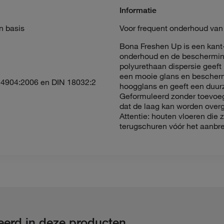
Informatie
n basis
Voor frequent onderhoud van 
Bona Freshen Up is een kant-
onderhoud en de bescherming
polyurethaan dispersie geeft
een mooie glans en beschermt
4904:2006 en DIN 18032:2
hoogglans en geeft een duurz
Geformuleerd zonder toevoeg
dat de laag kan worden overg
Attentie: houten vloeren die z
terugschuren vóór het aanbr
seerd in deze producten