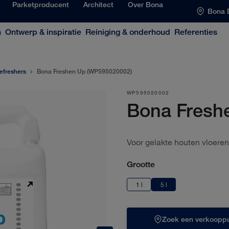
Parketproducent
Architect
Over Bona
Bona 
n
Ontwerp & inspiratie
Reiniging & onderhoud
Referenties
efreshers
Bona Freshen Up (WP595020002)
WP595020002
Bona Fresh
Voor gelakte houten vloeren
Grootte
1 l
5 l
Zoek een verkooppu