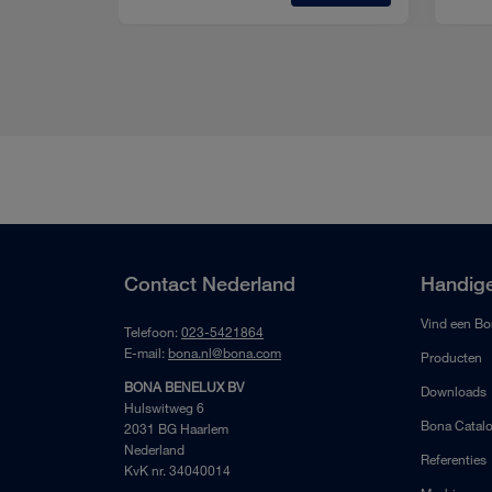
Contact Nederland
Handige
Vind een Bo
Telefoon:
023-5421864
E-mail:
bona.nl@bona.com
Producten
BONA BENELUX BV
Downloads
Hulswitweg 6
Bona Catal
2031 BG Haarlem
Nederland
Referenties
KvK nr. 34040014