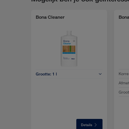
Bona Cleaner
Bona
Korre
Grootte:
1 l
Afmet
Groot
Details