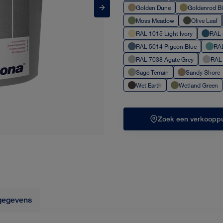
Golden Dune
Goldenrod 
Moss Meadow
Olive Leaf
RAL 1015 Light Ivory
RAL
RAL 5014 Pigeon Blue
R
RAL 7038 Agate Grey
RAL
Sage Terrain
Sandy Shore
Wet Earth
Wetland Green
Zoek een verkooppu
gegevens