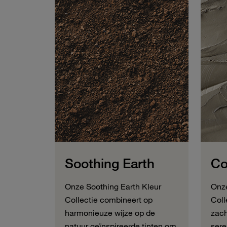
Soothing Earth
Co
Onze Soothing Earth Kleur
Onze
Collectie combineert op
Coll
harmonieuze wijze op de
zach
natuur geïnspireerde tinten om
sere