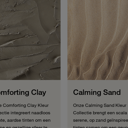
mforting Clay
Calming Sand
 Comforting Clay Kleur
Onze Calming Sand Kleur
ectie integreert naadloos
Collectie brengt een scala
te, aardse tinten om een
serene, op zand geïnspire
ne en gezellige sfeer te
tinten samen om een gevo