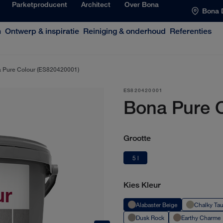
Parketproducent
Architect
Over Bona
Bona 
n
Ontwerp & inspiratie
Reiniging & onderhoud
Referenties
 Pure Colour (ES820420001)
ES820420001
Bona Pure 
Grootte
5 l
Kies Kleur
Alabaster Beige
Chalky Ta
Dusk Rock
Earthy Charme