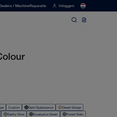
Dealers / MachineReparatie
Inloggen
Colour
upe
Custom
Dark Opalescence
Desert Greige
Earthy Olive
Eucalyptus Green
Forest Slate