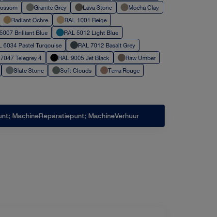
Blossom
Granite Grey
Lava Stone
Mocha Clay
Radiant Ochre
RAL 1001 Beige
 5007 Brilliant Blue
RAL 5012 Light Blue
AL 6034 Pastel Turqouise
RAL 7012 Basalt Grey
 7047 Telegrey 4
RAL 9005 Jet Black
Raw Umber
Slate Stone
Soft Clouds
Terra Rouge
nt; MachineReparatiepunt; MachineVerhuur