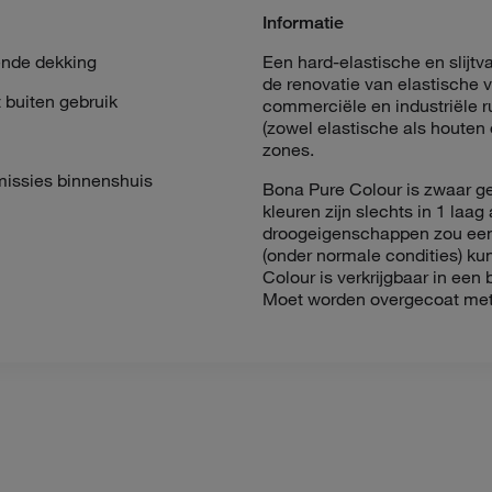
Informatie
ende dekking
Een hard-elastische en slijt
de renovatie van elastische 
t buiten gebruik
commerciële en industriële r
(zowel elastische als houten
zones.
missies binnenshuis
Bona Pure Colour is zwaar g
kleuren zijn slechts in 1 laa
droogeigenschappen zou een t
(onder normale condities) k
Colour is verkrijgbaar in ee
Moet worden overgecoat met