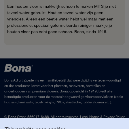
Een houten vloer is makkelijk schoon te maken MITS je niet
teveel water gebruikt. Hout en teveel water zijn geen
vriendjes. Alleen een beetje water helpt wel maar met een
professionele, speciaal geformuleerde reiniger maak je je
houten vloer pas echt goed schoon. Bona, sinds 1919.
Bona AB uit Zweden is een familiebedrijf dat wereldwijd is vertegenwoordigd
en dat producten levert voor het plaatsen, renoveren, herstellen en
onderhouden van premium vloeren. Bona, opgericht in 1919, biedt alle
benodigde producten voor de meeste hoogwaardige vloeroppervlakken (zoals
houten-, laminaat-, tegel-, vinyl-, PVC-, elastische, rubbervloeren etc.).
© Bona Orgnr. 556017-6488. All rights reserved.
Legal Notice
&
Privacy Policy