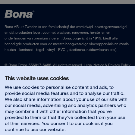
Bona AB uit Zweden is een familiebedrijf dat wereldwijd is vertegenwoordigd
en dat producten levert voor het plaatsen, renoveren, herstellen en
onderhouden van premium vloeren. Bona, opgericht in 1919, biedt alle
benodigde producten voor de meeste hoogwaardige vloeroppervlakken (zoals
houten-, laminaat-, tegel-, vinyl-, PVC-, elastische, rubbervloeren etc.).
© Bona Orgnr. 556017-6488. All rights reserved.
Legal Notice
&
Privacy Policy
This website uses cookies
Contact Nederland
We use cookies to personalise content and ads, to
provide social media features and to analyse our traffic.
We also share information about your use of our site with
Handige links
our social media, advertising and analytics partners who
may combine it with other information that you’ve
provided to them or that they’ve collected from your use
Over ons
of their services. You consent to our cookies if you
continue to use our website.