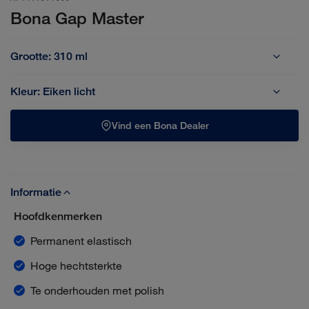
Bona Gap Master
Grootte:
310 ml
310 ml
Kleur:
Eiken licht
Beuken donker
Beuken licht
Eiken donker
Eiken gerookt
Vind een Bona Dealer
Eiken licht
Eiken medium
Essen/grenen
Kersen
Maple
Noten
RAL 7030 Grijs
Teak
Wengé
Wit
Zwart
Informatie
Hoofdkenmerken
Permanent elastisch
Hoge hechtsterkte
Te onderhouden met polish