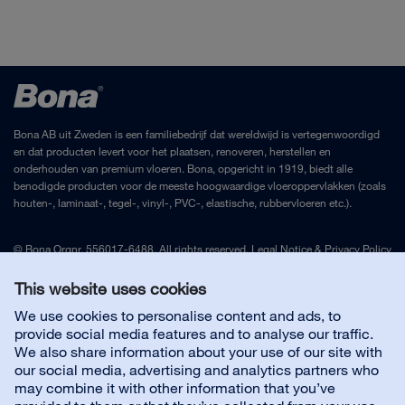
Droogtijd: ca. 18-24 uur. Volledig uitgehard na ca. 2-3
SDS Bona Gap Master (België)
dagen, afhankelijk van het binnenklimaat en de omvang
van de opening.
Verbruik: Afhankelijk van de omvang van de opening.
Bona AB uit Zweden is een familiebedrijf dat wereldwijd is vertegenwoordigd
en dat producten levert voor het plaatsen, renoveren, herstellen en
onderhouden van premium vloeren. Bona, opgericht in 1919, biedt alle
benodigde producten voor de meeste hoogwaardige vloeroppervlakken (zoals
houten-, laminaat-, tegel-, vinyl-, PVC-, elastische, rubbervloeren etc.).
© Bona Orgnr. 556017-6488. All rights reserved.
Legal Notice
&
Privacy Policy
This website uses cookies
Contact België
We use cookies to personalise content and ads, to
provide social media features and to analyse our traffic.
We also share information about your use of our site with
Handige links
our social media, advertising and analytics partners who
may combine it with other information that you’ve