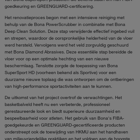
goedkeuring en GREENGUARD-certificering.
Het renovatieproces begon met een intensieve reiniging met
behulp van de Bona PowerScrubber in combinatie met Bona
Deep Clean Solution. Deze stap verwijderde effectief ingebed vuil
en strepen, waardoor de oorspronkelijke helderheid van de vloer
werd hersteld. Vervolgens werd het veld zorgvuldig geschuurd
met Bona Diamond Abrasives. Deze essentiële stap bereidde de
vloer voor op een optimale hechting van een nieuwe
beschermlaag. Tenslotte zorgde de toepassing van Bona
SuperSport HD (voorheen bekend als Sportive) voor een
duurzame nieuwe toplaag die was ontworpen om de ontberingen
van high-performance sportactiviteiten aan te kunnen.
De uitkomst van het project overtrof de verwachtingen. Het
basketbalveld heeft nu een verbeterde, professioneel
gerestaureerde look en biedt superieure duurzaamheid en
bespeelbaarheid voor atleten. Het gebruik van Bona's FIBA-
goedgekeurde en GREENGUARD-gecertificeerde producten
onderstreept ook de toewijding van HKMU aan het handhaven
van milieuvriendelijke praktijken en het voldoen aan de hoogste