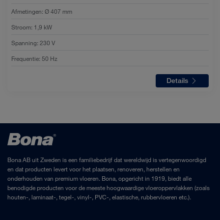
Afmetingen
:
Ø 407 mm
Stroom
:
1,9 kW
Spanning
:
230 V
Frequentie
:
50 Hz
Details
Bona AB uit Zweden is een familiebedrijf dat wereldwijd is vertegenwoordigd
en dat producten levert voor het plaatsen, renoveren, herstellen en
onderhouden van premium vloeren. Bona, opgericht in 1919, biedt alle
benodigde producten voor de meeste hoogwaardige vloeroppervlakken (zoals
houten-, laminaat-, tegel-, vinyl-, PVC-, elastische, rubbervloeren etc.).